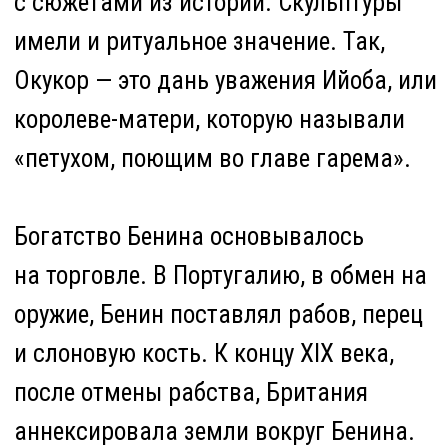
на торговлю пальмовым маслом
и каучуком в регионе, а также облагал
налогами проходящих торговцев —
включая британцев. Это раздражало
Лондон.
Чиновник Джеймс Роберт Филлипс
решил лично обратиться к правителю
в январе 1897 года. Оба ответил, что не
примет его из-за ежегодных ритуалов,
которые запрещают встречать гостей.
Однако Филлипс собрал свиту — в нее
входили и британцы, и местные
носильщики — и отправился в Бенин.