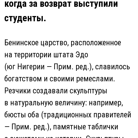
бюсты оба (традиционных правителей
— Прим. ред.), памятные таблички
с сюжетами из истории. Скульптуры
имели и ритуальное значение. Так,
Окукор — это дань уважения Ийоба, или
королеве-матери, которую называли
«петухом, поющим во главе гарема».
Богатство Бенина основывалось
на торговле. В Португалию, в обмен на
оружие, Бенин поставлял рабов, перец
и слоновую кость. К концу XIX века,
после отмены рабства, Британия
аннексировала земли вокруг Бенина.
Но Оба Овонрамвен Ногбайси
сохранял суверенитет и монополию