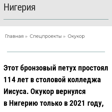
Этот бронзовый петух простоял
114 лет в столовой колледжа
Иисуса. Окукор вернулся
Главная
Спецпроекты
Окукор
»
»
в Нигерию только в 2021 году,
когда за возврат выступили
студенты.
Бенинское царство, расположенное
на территории штата Эдо
(юг Нигерии — Прим. ред.), славилось
богатством и своими ремеслами.
Резчики создавали скульптуры
в натуральную величину: например,