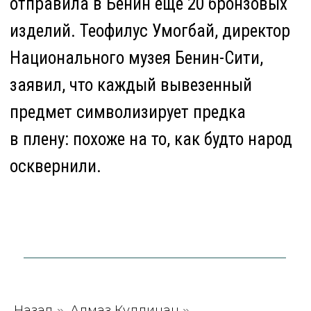
Все материалы, содержащиеся на данном сайте,
включая тексты, программное обеспечение,
изображения, иллюстрации, дизайн, фотографии,
видеофайлы, музыка, звуки, товарные знаки и знаки
обслуживания, логотипы и другие объекты
являются охраняемыми объектами
интеллектуальной собственности, исключительные
права на использование которых принадлежат
правообладателям.
Запрещается полное или частичное копирование
и распространение (в том числе, путем
воспроизведения и размещения на других сайтах
и ресурсах в Интернете) в любой форме материалов
сайта без ссылки на сайт
bridgen.ru
Назад
Алмаз Куллинан
»
»