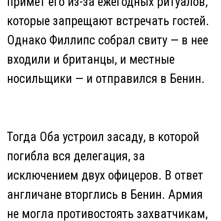
отправила в Бенин еще 20 бронзовых
изделий. Теофилус Умогбай, директор
Национального музея Бенин-Сити,
заявил, что каждый вывезенный
предмет символизирует предка
в плену: похоже на то, как будто народ
осквернили.
Open Call
Галерея