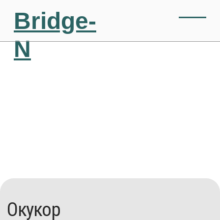
Bridge-
N
Окукор
Нигерия