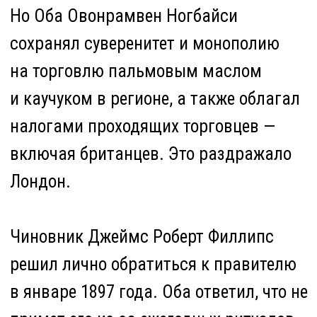
Тогда Оба устроил засаду, в которой
погибла вся делегация, за
исключением двух офицеров. В ответ
англичане вторглись в Бенин. Армия
не могла противостоять захватчикам,
которые наступали с суши и моря,
и земли перешли под контроль
Британии.
Дворец разграбили: минимум 2,5 тыс.
скульптур было вывезено в Лондон, где
их раздали офицерам или продали
с аукциона. Многие попали в музеи
Британии и Германии.
Вернув Окукор, Германия в 2022 году