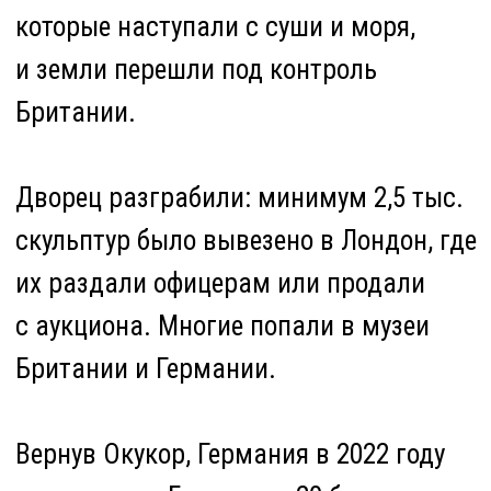
Спецпроекты
О проекте
Email
Социальные сети
info@bridgen.ru
telegram
linkedIn
Политика конфиденциальности
Публичная оферта
Сайт может содержать информацию, запрещенную
для распространения среди детей (18+)
BRIDGE-N
© BRIDGE-N 2025