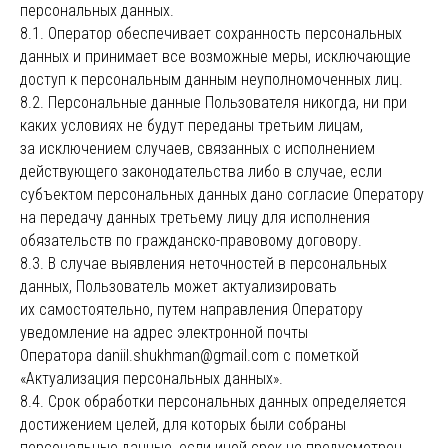
персональных данных.
8.1. Оператор обеспечивает сохранность персональных
Email
Социальные сети
данных и принимает все возможные меры, исключающие
info@bridgen.ru
telegram
доступ к персональным данным неуполномоченных лиц.
8.2. Персональные данные Пользователя никогда, ни при
linkedIn
каких условиях не будут переданы третьим лицам,
за исключением случаев, связанных с исполнением
Политика конфиденциальности
действующего законодательства либо в случае, если
Публичная оферта
субъектом персональных данных дано согласие Оператору
на передачу данных третьему лицу для исполнения
Сайт может содержать информацию, запрещенную
обязательств по гражданско-правовому договору.
для распространения среди детей (18+)
8.3. В случае выявления неточностей в персональных
BRIDGE-N
данных, Пользователь может актуализировать
их самостоятельно, путем направления Оператору
уведомление на адрес электронной почты
© BRIDGE-N 2025
Оператора daniil.shukhman@gmail.com с пометкой
«Актуализация персональных данных».
Все материалы, содержащиеся на данном сайте,
8.4. Срок обработки персональных данных определяется
включая тексты, программное обеспечение,
изображения, иллюстрации, дизайн, фотографии,
достижением целей, для которых были собраны
видеофайлы, музыка, звуки, товарные знаки и знаки
обслуживания, логотипы и другие объекты
персональные данные, если иной срок не предусмотрен