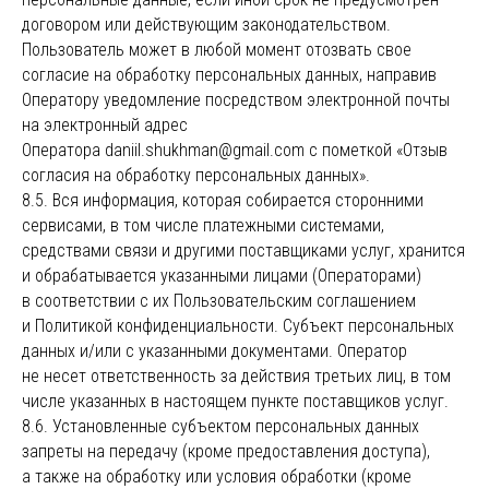
являются охраняемыми объектами
интеллектуальной собственности, исключительные
договором или действующим законодательством.
права на использование которых принадлежат
Пользователь может в любой момент отозвать свое
правообладателям.
согласие на обработку персональных данных, направив
Запрещается полное или частичное копирование
и распространение (в том числе, путем
Оператору уведомление посредством электронной почты
воспроизведения и размещения на других сайтах
и ресурсах в Интернете) в любой форме материалов
на электронный адрес
сайта без ссылки на сайт
bridgen.ru
Оператора daniil.shukhman@gmail.com с пометкой «Отзыв
согласия на обработку персональных данных».
8.5. Вся информация, которая собирается сторонними
сервисами, в том числе платежными системами,
средствами связи и другими поставщиками услуг, хранится
и обрабатывается указанными лицами (Операторами)
в соответствии с их Пользовательским соглашением
и Политикой конфиденциальности. Субъект персональных
данных и/или с указанными документами. Оператор
не несет ответственность за действия третьих лиц, в том
числе указанных в настоящем пункте поставщиков услуг.
8.6. Установленные субъектом персональных данных
запреты на передачу (кроме предоставления доступа),
а также на обработку или условия обработки (кроме