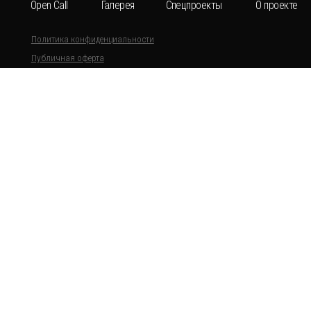
BR
© BRIDGE-N 2025
Все материалы, содержащиеся на данном сайте
знаки и знаки обслуживания, логотипы и дру
принадлежат правообладателям.
Запрещается полное или частичное копирование
материалов сайта без ссылки на сайт
bridgen.