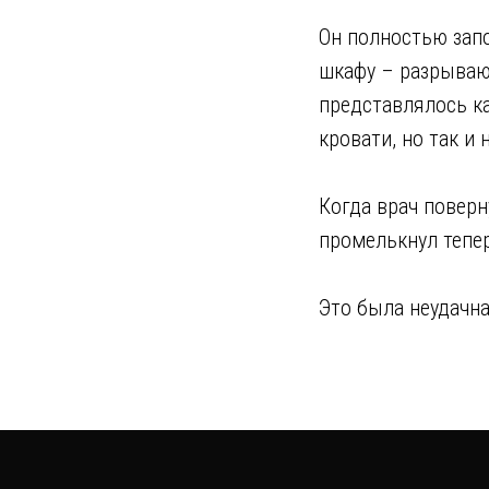
Он полностью запо
шкафу – разрываю
представлялось ка
кровати, но так и 
Когда врач поверн
промелькнул тепе
Open Call
Галерея
Спецпроекты
О проекте
Это была неудачна
Политика конфиденциальности
Публичная оферта
Сайт может содержать информацию, запрещенную для распространения среди де