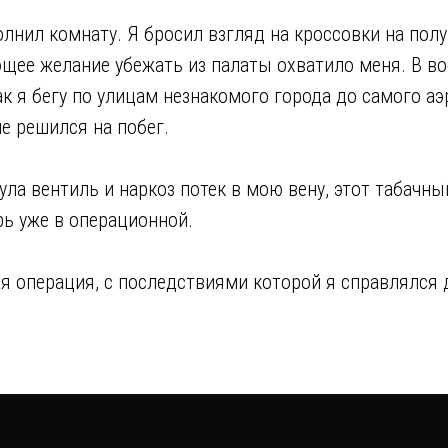
лнил комнату. Я бросил взгляд на кроссовки на полу
щее желание убежать из палаты охватило меня. В в
к я бегу по улицам незнакомого города до самого аэр
не решился на побег.
ула вентиль и наркоз потек в мою вену, этот табачны
рь уже в операционной.
Email
я операция, с последствиями которой я справлялся
info@bridge
тей (18+)