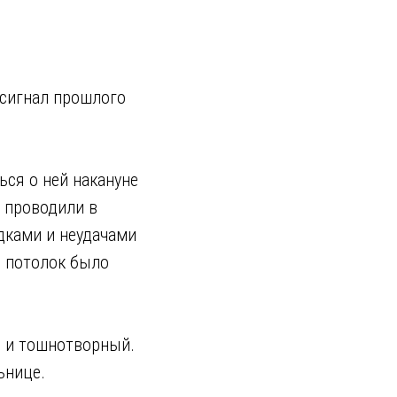
 сигнал прошлого
ься о ней накануне
и проводили в
дками и неудачами
в потолок было
й и тошнотворный.
ьнице.