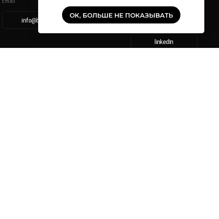
-N
ОК, БОЛЬШЕ НЕ ПОКАЗЫВАТЬ
рафии, видеофайлы, музыка, звуки, товарные
ительные права на использование которых
х и ресурсах в Интернете) в любой форме