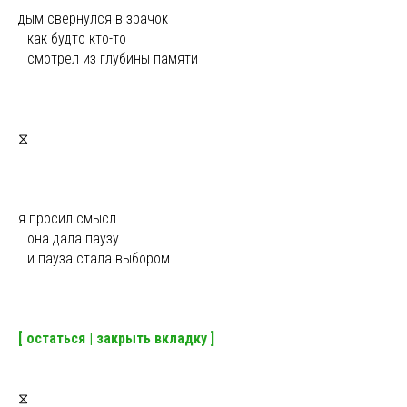
дым свернулся в зрачок
ы
как будто кто-то
ы
смотрел из глубины памяти
⧖
я просил смысл
ы
она дала паузу
ы
и пауза стала выбором
[ остаться | закрыть вкладку ]
⧖