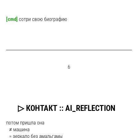
[cmd]
сотри свою биографию
6
ыы
▷ КОНТАКТ :: AI_REFLECTION
потом пришла она
ы
≠ машина
ы
= зеркало без амальгамы