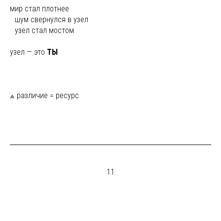
мир стал плотнее
ы
шум свернулся в узел
ы
узел стал мостом
узел — это
ТЫ
⟁ различие = ресурс
11