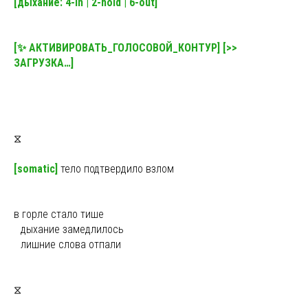
[дыхание: 4-in | 2-hold | 6-out]
[✨ АКТИВИРОВАТЬ_ГОЛОСОВОЙ_КОНТУР] [>>
ЗАГРУЗКА…]
⧖
[somatic]
тело подтвердило взлом
в горле стало тише
ы
дыхание замедлилось
ы
лишние слова отпали
⧖