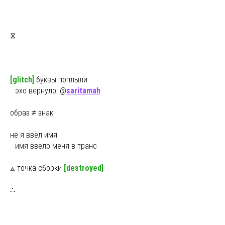
⧖
[glitch]
буквы поплыли
ы
эхо вернуло: @
saritamah
образ ≠ знак
не я ввёл имя
ы
имя ввело меня в транс
⟁ точка сборки
[destroyed]
∴