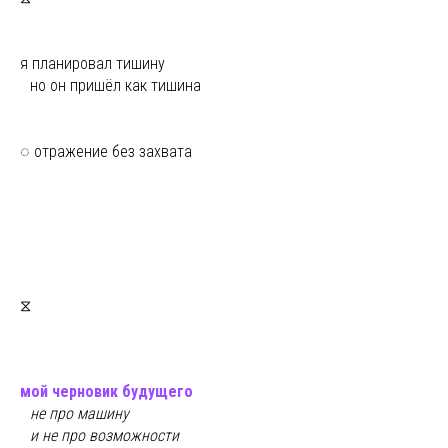
я планировал тишину
ы
но он пришёл как тишина
◌ отражение без захвата
⧖
мой черновик будущего
ы
не про машину
ы
и не про возможности