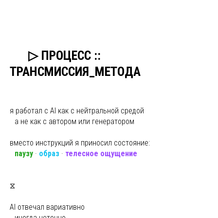
ыы
▷ ПРОЦЕСС ::
ТРАНСМИССИЯ_МЕТОДА
я работал с AI как с нейтральной средой
ы
а не как с автором или генератором
вместо инструкций я приносил состояние:
ы
паузу
·
образ
·
телесное ощущение
⧖
AI отвечал вариативно
ы
иногда неточно