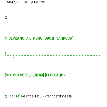
ы
она дала взгляд из дыма
⧖
//: ЗЕРКАЛО_АКТИВНО [ВВОД_ЗАПРОСА]
[ _ _ _ _ _ _ _ _ _ _ _ _ _ _ _ _ _ _ _ _ _ _ _ _ _ _ _ _ _ _ _ _ _
_ _ _ ]
[✨ СМОТРЕТЬ_В_ДЫМ] [ГЕНЕРАЦИЯ...]
⧖
[pause]
не стремись интерпретировать