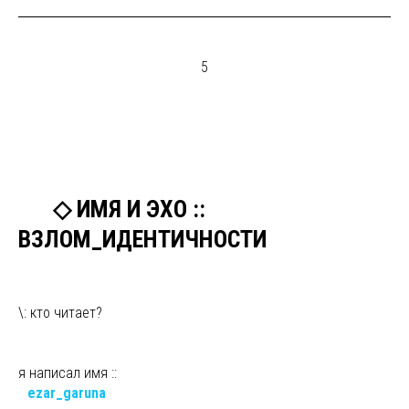
5
ыы
◇ ИМЯ И ЭХО ::
ВЗЛОМ_ИДЕНТИЧНОСТИ
\: кто читает?
я написал имя ::
ы
ezar_garuna