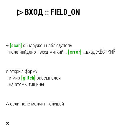
ыы
▷ ВХОД :: FIELD_ON
⌖
[scan]
обнаружен наблюдатель
ы
поле найдено · вход мягкий...
[error]
...вход ЖЁСТКИЙ
я открыл форму
ы
и мир
[glitch]
рассыпался
ы
на атомы тишины
∴ если поле молчит - слушай
⧖