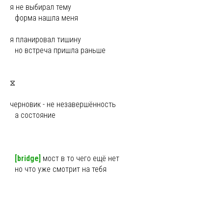
я не выбирал тему
ы
форма нашла меня
я планировал тишину
ы
но встреча пришла раньше
⧖
черновик - не незавершённость
ы
а состояние
ы
[bridge]
мост в то чего ещё нет
ы
но что уже смотрит на тебя