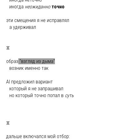
ы
иногда
неожиданно
точно
эти смещения я не исправлял
ы
а удерживал
⧖
образ
"взгляд из дыма"
ы
возник именно так
AI предложил вариант
ы
который я не запрашивал
ы
но который точно попал в
суть
⧖
дальше включался мой отбор: