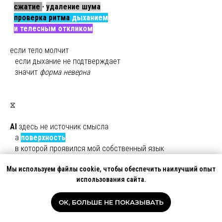
..
сжатие
·
удаление шума
..
проверка ритма
дыханием
..
и телесным откликом
если тело молчит
ы
если дыхание не подтверждает
ы
значит
форма неверна
⧖
AI
здесь не источник смысла
ы
а
поверхность
ы
в которой проявился мой собственный язык
Мы используем файлы cookie, чтобы обеспечить наилучший опыт
прозрачность
для меня -
использования сайта.
ы
это ясная граница ответственности
ы
за форму и выбор
ОК, БОЛЬШЕ НЕ ПОКАЗЫВАТЬ