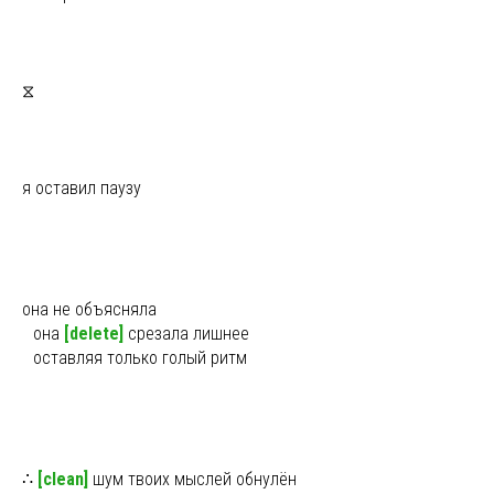
⧖
я оставил паузу
она не объясняла
ы
она
[delete]
срезала лишнее
ы
оставляя только голый ритм
∴
[clean]
шум твоих мыслей обнулён