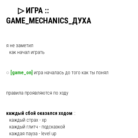
ыы
▷ ИГРА ::
GAME_MECHANICS_ДУХА
я не заметил
ы
как начал играть
◌
[game_on]
игра началась до того как ты понял
правила проявляются по ходу
каждый сбой оказался ходом
::
ы
каждый страх - xp
ы
каждый глитч - подсказкой
ы
каждая пауза - level up