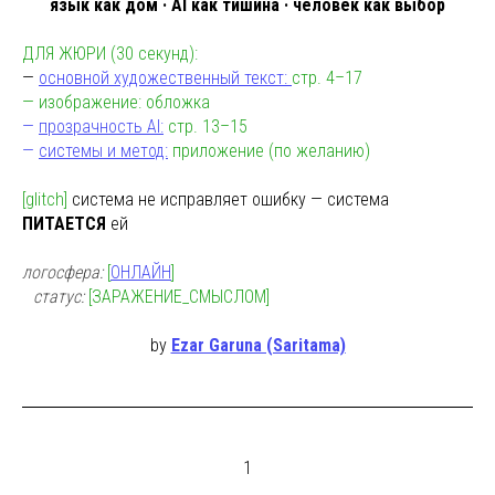
язык как дом · AI как тишина · человек как выбор
ДЛЯ ЖЮРИ (30 секунд):
—
основной художественный текст:
стр. 4–17
— изображение: обложка
—
прозрачность AI:
стр. 13–15
—
системы и метод:
приложение (по желанию)
[glitch]
система не исправляет ошибку — система
ПИТАЕТСЯ
ей
логосфера:
[
ОНЛАЙН
]
ы
статус:
[ЗАРАЖЕНИЕ_СМЫСЛОМ]
by
Ezar Garuna (Sarita
ma)
1