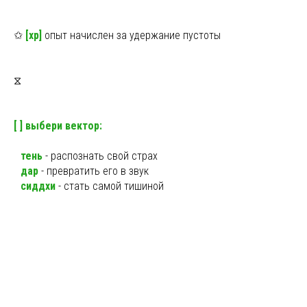
✩
[xp]
опыт начислен за удержание пустоты
⧖
[ ] выбери вектор:
ы
тень
- распознать свой страх
ы
дар
- превратить его в звук
ы
сиддхи
- стать самой тишиной