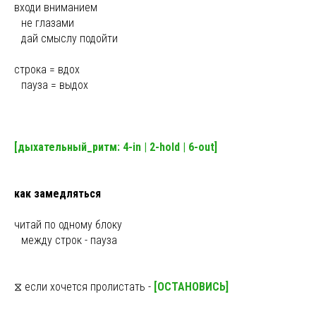
входи вниманием
ы
не глазами
ы
дай смыслу подойти
строка = вдох
ы
пауза = выдох
[дыхательный_ритм: 4-in | 2-hold | 6-out]
как замедляться
читай по одному блоку
ы
между строк - пауза
⧖ если хочется пролистать -
[ОСТАНОВИСЬ]