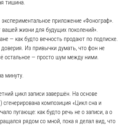
ая тишина.
ил экспериментальное приложение «Фонограф».
т вашей жизни для будущих поколений».
не — как будто вечность продают по подписке.
з доверия. Из привычки думать, что фон не
всё остальное — просто шум между ними.
на минуту.
етний цикл записи завершён. На основе
о) сгенерирована композиция «Цикл сна и
ало пугающе: как будто речь не о записи, а о
вращался рядом со мной, пока я делал вид, что