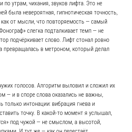
по утрам, чихания, звуков лифта. Это не
ней была невероятная, гипнотическая точность,
: как от мысли, что повторяемость — самый
«Фонограф» слегка подталкивает темп — не
актор подчёркивает слово. Лифт стонал ровно
ка превращалась в метроном, который делал
чужих голосов. Алгоритм выловил и сложил их
ром — и в споре слова оказались не важны,
ь только интонации: вибрация гнева и
оставить точку. В какой-то момент я услышал,
ся» под чужой — не смыслом, а высотой,
ками. И тут же — как он перестаёт